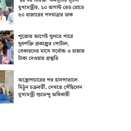
‘হর ঘর তিরঙ্গা’ কর্মসূচির সূচনা
মুখ্যমন্ত্রীর, ১০ অগস্ট রেড রোডে
৫০ হাজারের পদযাত্রার ডাক
পুজোর আগেই খুলতে পারে
যুবশক্তি প্রকল্পের পোর্টাল,
বেকারদের মাসে সর্বোচ্চ ৩ হাজার
টাকা দেওয়ার প্রস্তুতি
অস্ত্রোপচারের পর হাসপাতালে
মিঠুন চক্রবর্তী, দেখতে পৌঁছলেন
মুখ্যমন্ত্রী শুভেন্দু অধিকারী