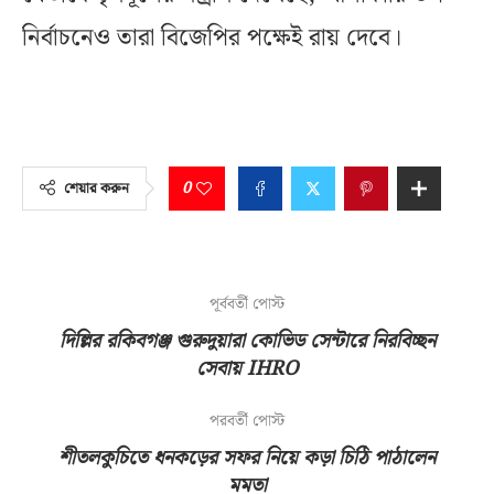
নির্বাচনেও তারা বিজেপির পক্ষেই রায় দেবে।
0
শেয়ার করুন
পূর্ববর্তী পোস্ট
দিল্লির রকিবগঞ্জ গুরুদুয়ারা কোভিড সেন্টারে নিরবিচ্ছন
সেবায় IHRO
পরবর্তী পোস্ট
শীতলকুচিতে ধনকড়ের সফর নিয়ে কড়া চিঠি পাঠালেন
মমতা