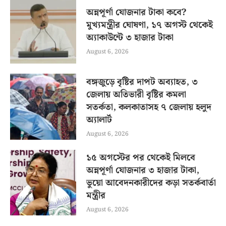
অন্নপূর্ণা যোজনার টাকা কবে?
মুখ্যমন্ত্রীর ঘোষণা, ১৭ অগস্ট থেকেই
অ্যাকাউন্টে ৩ হাজার টাকা
August 6, 2026
বঙ্গজুড়ে বৃষ্টির দাপট অব্যাহত, ৩
জেলায় অতিভারী বৃষ্টির কমলা
সতর্কতা, কলকাতাসহ ৭ জেলায় হলুদ
অ্যালার্ট
August 6, 2026
১৫ অগস্টের পর থেকেই মিলবে
অন্নপূর্ণা যোজনার ৩ হাজার টাকা,
ভুয়ো আবেদনকারীদের কড়া সতর্কবার্তা
মন্ত্রীর
August 6, 2026