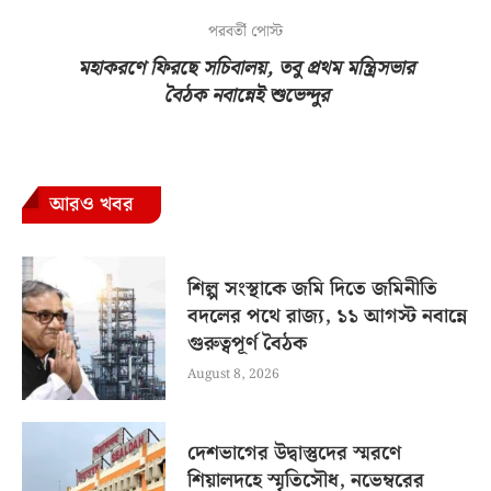
পরবর্তী পোস্ট
মহাকরণে ফিরছে সচিবালয়, তবু প্রথম মন্ত্রিসভার
বৈঠক নবান্নেই শুভেন্দুর
আরও খবর
শিল্প সংস্থাকে জমি দিতে জমিনীতি
বদলের পথে রাজ্য, ১১ আগস্ট নবান্নে
গুরুত্বপূর্ণ বৈঠক
August 8, 2026
দেশভাগের উদ্বাস্তুদের স্মরণে
শিয়ালদহে স্মৃতিসৌধ, নভেম্বরের