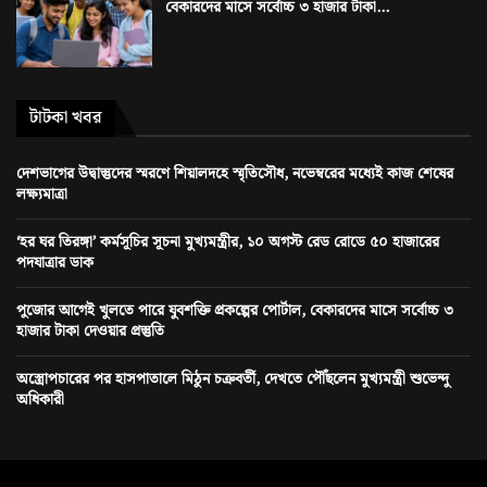
বেকারদের মাসে সর্বোচ্চ ৩ হাজার টাকা...
টাটকা খবর
দেশভাগের উদ্বাস্তুদের স্মরণে শিয়ালদহে স্মৃতিসৌধ, নভেম্বরের মধ্যেই কাজ শেষের
লক্ষ্যমাত্রা
‘হর ঘর তিরঙ্গা’ কর্মসূচির সূচনা মুখ্যমন্ত্রীর, ১০ অগস্ট রেড রোডে ৫০ হাজারের
পদযাত্রার ডাক
পুজোর আগেই খুলতে পারে যুবশক্তি প্রকল্পের পোর্টাল, বেকারদের মাসে সর্বোচ্চ ৩
হাজার টাকা দেওয়ার প্রস্তুতি
অস্ত্রোপচারের পর হাসপাতালে মিঠুন চক্রবর্তী, দেখতে পৌঁছলেন মুখ্যমন্ত্রী শুভেন্দু
অধিকারী