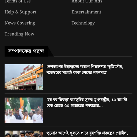
Terms of Use
About Our Ads
Help & Support
Entertainment
News Covering
Technology
Trending Now
সম্পাদকের পছন্দ
দেশভাগের উদ্বাস্তুদের স্মরণে শিয়ালদহে স্মৃতিসৌধ,
নভেম্বরের মধ্যেই কাজ শেষের লক্ষ্যমাত্রা
‘হর ঘর তিরঙ্গা’ কর্মসূচির সূচনা মুখ্যমন্ত্রীর, ১০ অগস্ট
রেড রোডে ৫০ হাজারের পদযাত্রার...
পুজোর আগেই খুলতে পারে যুবশক্তি প্রকল্পের পোর্টাল,