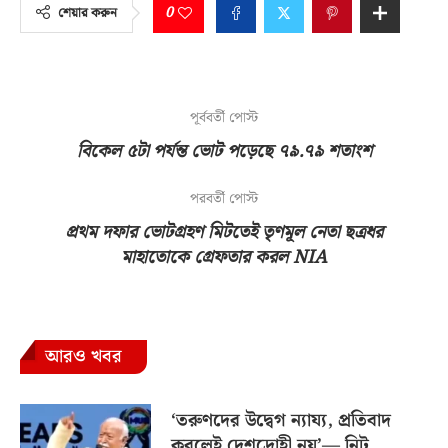
0
শেয়ার করুন
পূর্ববর্তী পোস্ট
বিকেল ৫টা পর্যন্ত ভোট পড়েছে ৭৯.৭৯ শতাংশ
পরবর্তী পোস্ট
প্রথম দফার ভোটগ্রহণ মিটতেই তৃণমূল নেতা ছত্রধর
মাহাতোকে গ্রেফতার করল NIA
আরও খবর
‘তরুণদের উদ্বেগ ন্যায্য, প্রতিবাদ
করলেই দেশদ্রোহী নয়’— নিট