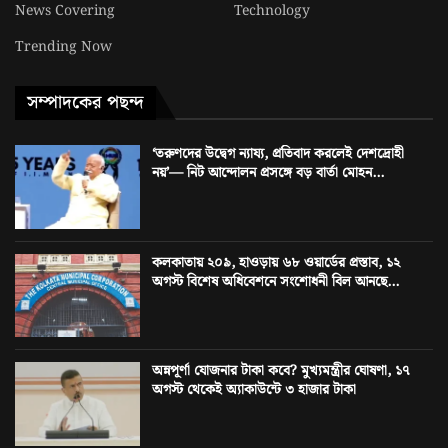
News Covering
Technology
Trending Now
সম্পাদকের পছন্দ
‘তরুণদের উদ্বেগ ন্যায্য, প্রতিবাদ করলেই দেশদ্রোহী
নয়’— নিট আন্দোলন প্রসঙ্গে বড় বার্তা মোহন...
কলকাতায় ২০৯, হাওড়ায় ৬৮ ওয়ার্ডের প্রস্তাব, ১২
অগস্ট বিশেষ অধিবেশনে সংশোধনী বিল আনছে...
অন্নপূর্ণা যোজনার টাকা কবে? মুখ্যমন্ত্রীর ঘোষণা, ১৭
অগস্ট থেকেই অ্যাকাউন্টে ৩ হাজার টাকা