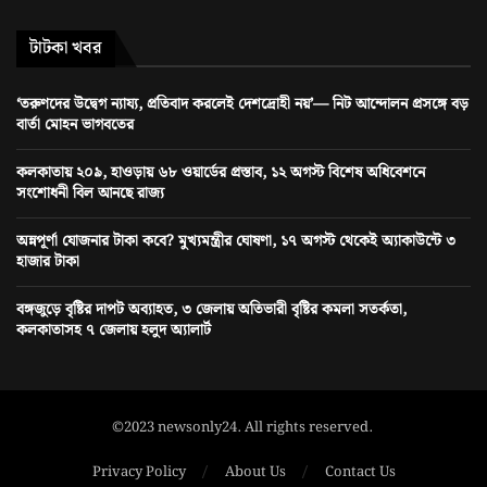
টাটকা খবর
‘তরুণদের উদ্বেগ ন্যায্য, প্রতিবাদ করলেই দেশদ্রোহী নয়’— নিট আন্দোলন প্রসঙ্গে বড়
বার্তা মোহন ভাগবতের
কলকাতায় ২০৯, হাওড়ায় ৬৮ ওয়ার্ডের প্রস্তাব, ১২ অগস্ট বিশেষ অধিবেশনে
সংশোধনী বিল আনছে রাজ্য
অন্নপূর্ণা যোজনার টাকা কবে? মুখ্যমন্ত্রীর ঘোষণা, ১৭ অগস্ট থেকেই অ্যাকাউন্টে ৩
হাজার টাকা
বঙ্গজুড়ে বৃষ্টির দাপট অব্যাহত, ৩ জেলায় অতিভারী বৃষ্টির কমলা সতর্কতা,
কলকাতাসহ ৭ জেলায় হলুদ অ্যালার্ট
©2023 newsonly24. All rights reserved.
Privacy Policy
About Us
Contact Us