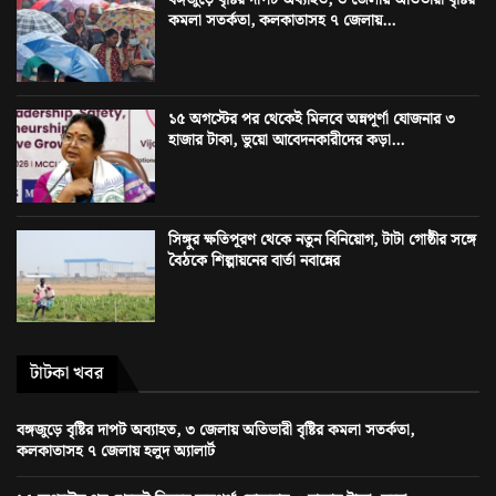
কমলা সতর্কতা, কলকাতাসহ ৭ জেলায়...
১৫ অগস্টের পর থেকেই মিলবে অন্নপূর্ণা যোজনার ৩
হাজার টাকা, ভুয়ো আবেদনকারীদের কড়া...
সিঙ্গুর ক্ষতিপূরণ থেকে নতুন বিনিয়োগ, টাটা গোষ্ঠীর সঙ্গে
বৈঠকে শিল্পায়নের বার্তা নবান্নের
টাটকা খবর
বঙ্গজুড়ে বৃষ্টির দাপট অব্যাহত, ৩ জেলায় অতিভারী বৃষ্টির কমলা সতর্কতা,
কলকাতাসহ ৭ জেলায় হলুদ অ্যালার্ট