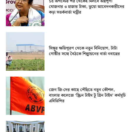
১৫ অগস্টের পর থেকেই মিলবে অন্নপূর্ণা
যোজনার ৩ হাজার টাকা, ভুয়ো আবেদনকারীদের
কড়া সতর্কবার্তা মন্ত্রীর
সিঙ্গুর ক্ষতিপূরণ থেকে নতুন বিনিয়োগ, টাটা
গোষ্ঠীর সঙ্গে বৈঠকে শিল্পায়নের বার্তা নবান্নের
জেন জি-দের কাছে পৌঁছতে নতুন কৌশল,
বাংলার কলেজে ‘স্ক্রিন টাইম টু গ্রিন টাইম’ কর্মসূচি
এবিভিপির