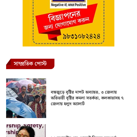
সাম্প্রতিক পোস্ট
বঙ্গজুড়ে বৃষ্টির দাপট অব্যাহত, ৩ জেলায়
অতিভারী বৃষ্টির কমলা সতর্কতা, কলকাতাসহ ৭
জেলায় হলুদ অ্যালার্ট