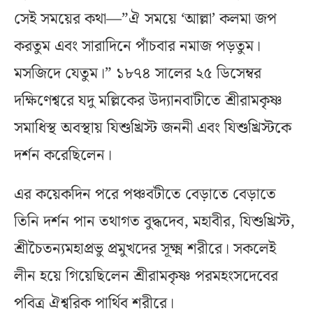
সেই সময়ের কথা—”ঐ সময়ে ‘আল্লা’ কলমা জপ
করতুম এবং সারাদিনে পাঁচবার নমাজ পড়তুম।
মসজিদে যেতুম।” ১৮৭৪ সালের ২৫ ডিসেম্বর
দক্ষিণেশ্বরে যদু মল্লিকের উদ্যানবাটীতে শ্রীরামকৃষ্ণ
সমাধিস্থ অবস্থায় যিশুখ্রিস্ট জননী এবং যিশুখ্রিস্টকে
দর্শন করেছিলেন।
এর কয়েকদিন পরে পঞ্চবটীতে বেড়াতে বেড়াতে
তিনি দর্শন পান তথাগত বুদ্ধদেব, মহাবীর, যিশুখ্রিস্ট,
শ্রীচৈতন্যমহাপ্রভু প্রমুখদের সূক্ষ্ম শরীরে। সকলেই
লীন হয়ে গিয়েছিলেন শ্রীরামকৃষ্ণ পরমহংসদেবের
পবিত্র ঐশ্বরিক পার্থিব শরীরে।