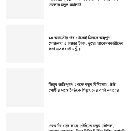
জেলায় হলুদ অ্যালার্ট
১৫ অগস্টের পর থেকেই মিলবে অন্নপূর্ণা
যোজনার ৩ হাজার টাকা, ভুয়ো আবেদনকারীদের
কড়া সতর্কবার্তা মন্ত্রীর
সিঙ্গুর ক্ষতিপূরণ থেকে নতুন বিনিয়োগ, টাটা
গোষ্ঠীর সঙ্গে বৈঠকে শিল্পায়নের বার্তা নবান্নের
জেন জি-দের কাছে পৌঁছতে নতুন কৌশল,