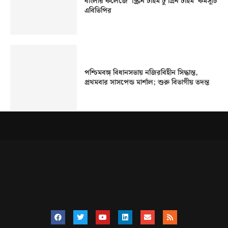
বাংলার কলেজে ‘স্ক্রিন টাইম টু গ্রিন টাইম’ কর্মসূচি
এবিভিপির
পশ্চিমবঙ্গ বিধানসভায় নজিরবিহীন সিদ্ধান্ত,
প্রথমবার সাসপেন্ড মার্শাল; শুরু বিভাগীয় তদন্ত